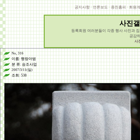
공지사항
·
언론보도
·
종친홈피
·
회원
사진갤
등록회원 여러분들이 각종 행사 사진과 집안
공감하
사
No, 316
이름: 행랑아범
분 류: 숭조사업
2007/3/11(일)
조회: 538