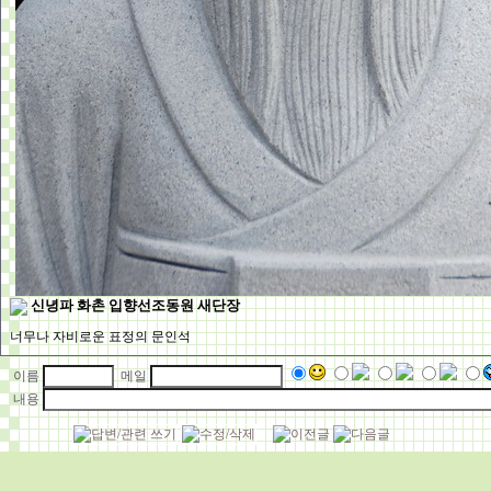
신녕파 화촌 입향선조동원 새단장
너무나 자비로운 표정의 문인석
이름
메일
내용