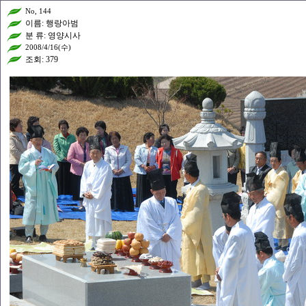
No, 144
이름: 행랑아범
분 류: 영양시사
2008/4/16(수)
조회: 379