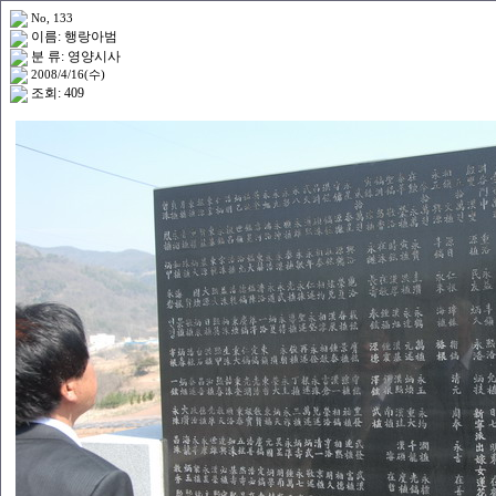
No, 133
이름: 행랑아범
분 류: 영양시사
2008/4/16(수)
조회: 409