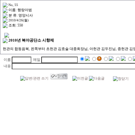
No, 55
이름: 행랑아범
분 류: 영양시사
2010/4/26(월)
조회: 550
2010년 복야공단소 시향제
헌관의 합동음복, 왼쪽부터 초헌관 김효술 대종회장님, 아헌관 김두진님, 종헌관 김
이름
메일
내용