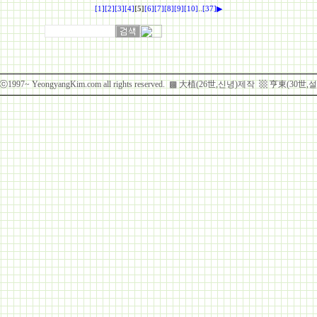
..
[1]
[2]
[3]
[4]
[5]
[6]
[7]
[8]
[9]
[10]
[37]
▶
htⓒ1997~ YeongyangKim.com all rights reserved. ▩ 大植(26世,신녕)제작 ▩ 亨東(3