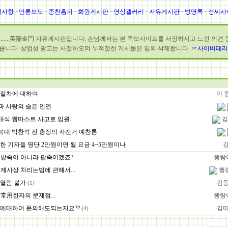
지사항
·
언론보도
·
종친홈피
·
회원게시판
·
영상갤러리
·
자유게시판
·
방명록
·
성씨사
........英陽金門 자유게시판입니다. 손님께서는 본 족보사이트를 서핑하시고 느낀 의견
습니다. 상업성 광고는 사절하오며 부적절한 게시물은 임의 삭제합니다.
☞사이버테러
절차에 대하여
이 
과 사랑의 슬픈 인연
대식 웹마스트 사고로 입원.
김
북대 박찬석 전 총장의 자전거 예찬론
한 기자들 명단 2만원이면 될 요금 4~5만원이나
밭죽이 아니라 팥죽이겠죠?
행랑
제사상 차리는법에 관해서...
행
열람 불가
김
(1)
常用한자의 문제점...
행랑
에대하여 문의해도되는지요??
김
(4)