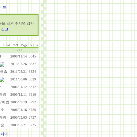
이트
 등을 남겨 주시면 감사
 신고
Total : 369 Page : 5 / 37
원국
2000/11/14
3845
2013/02/26
3837
극술
2011/08/21
3834
2011/08/06
3829
강
2004/01/12
3812
아범
2000/12/11
3810
랑아범
2005/09/19
3792
동호
2006/04/16
3756
아범
2000/03/03
3737
미순
2003/07/21
3735