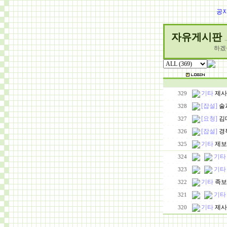
공
자유게시판
하겠
기타
제사
329
[잡설]
술
328
[요청]
김
327
[잡설]
경
326
기타
제보
325
기타
324
기타
323
기타
족보
322
기타
321
기타
제사
320