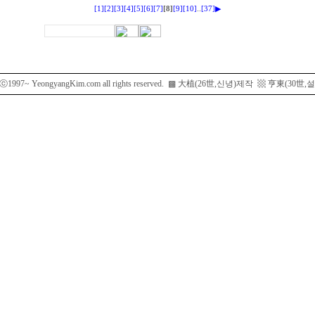
..
[1]
[2]
[3]
[4]
[5]
[6]
[7]
[8]
[9]
[10]
[37]
▶
htⓒ1997~ YeongyangKim.com all rights reserved. ▩ 大植(26世,신녕)제작 ▩ 亨東(3