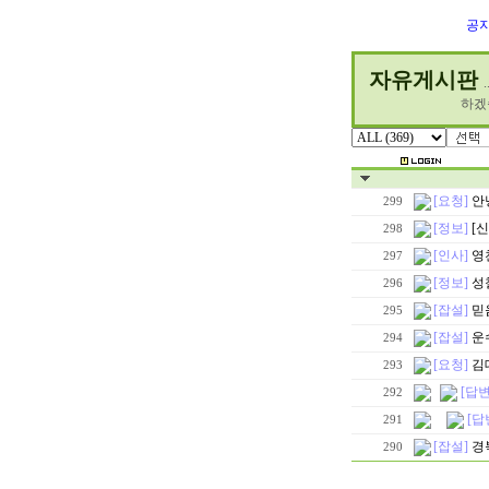
공
자유게시판
하겠
[요청]
안
299
[정보]
[
298
[인사]
영
297
[정보]
성
296
[잡설]
믿음
295
[잡설]
운
294
[요청]
김
293
[답변
292
[답
291
[잡설]
경
290