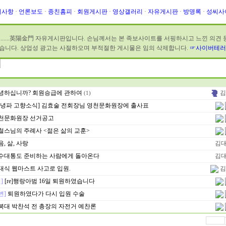
지사항
·
언론보도
·
종친홈피
·
회원게시판
·
영상갤러리
·
자유게시판
·
방명록
·
성씨사
........英陽金門 자유게시판입니다. 손님께서는 본 족보사이트를 서핑하시고 느낀 의견
습니다. 상업성 광고는 사절하오며 부적절한 게시물은 임의 삭제합니다.
☞사이버테러
녕하십니까? 회원승급에 관하여
김
(1)
신녕파 고향소식] 김효술 전회장님 영천문화원장에 출사표
천문화원장 선거공고
철스님의 주례사 <젊은 삶의 교훈>
, 삶, 사랑
김
수대통도 준비하는 사람에게 돌아온다
김
대식 웹마스트 사고로 입원.
김
]
[re]행랑아범 16일 퇴원하였습니다
변]
퇴원하였다가 다시 입원 수술
북대 박찬석 전 총장의 자전거 예찬론