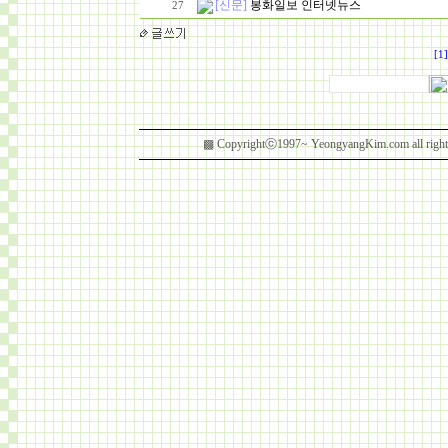
[신문]
봉화일보 인터넷뉴스
27
[1]
▩ Copyrightⓒ1997~ YeongyangKim.com al