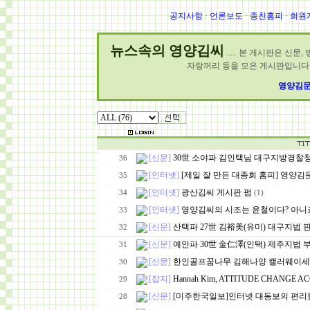
공지사항
·
언론보도
·
종친홈피
·
회원
뉴스속의 영양김씨
..... 본 게시판은 신
자랑꺼리 등을 모은 게시판입니다.
영양김문
[신문]
30世 소야파 김인택님 대구지방경찰
36
[인터넷]
[제일 잘 만든 대종회 홈피] 영양김문 http
35
[인터넷]
광산김씨 게시판 펌
34
(1)
[인터넷]
영양김씨의 시조는 윤철이다? 아니
33
[신문]
산택파 27世 김裕美(유미) 대구지법 
32
[신문]
예안파 30世 金仁澤(인택) 제주지법 
31
[신문]
한인골프꿈나무 김해나양 캘러웨이세
30
[잡지]
Hannah Kim, ATTITUDE CHANGE A
29
[신문]
[미주한국일보]인터넷 대동보의 편리함
28