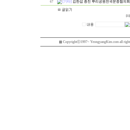
[기타]
김한섭 종친 뿌리공원전국문중협의회
67
[1]
▩ Copyrightⓒ1997~ YeongyangKim.com al