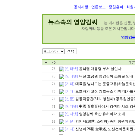
공지사항
·
언론보도
·
종친홈피
·
회원
뉴스속의 영양김씨
..... 본 게시판은 신
자랑꺼리 등을 모은 게시판입니다.
영양김문
[인터넷]
윤석열 대통령 부처 설인사
76
[인터넷]
대전 효공원 영양김씨 조형물 안내
75
[기타]
대륙을 넘나드는 문중교류(하늘문화신
74
[기타]
도호파의 고장 쌍호공소 이야기(가톨
73
[신문]
김동극종친(31世 영천파) 공무원연금
72
[인터넷]
中國 百度百科에서 검색한 시조 김
71
[인터넷]
영양김씨 축산 유허비각 소개
70
[신문]
김인택(30世, 소야파) 종친 창원지방
69
[기타]
신녕파 26世 金塤述, 도산선비문화원
68