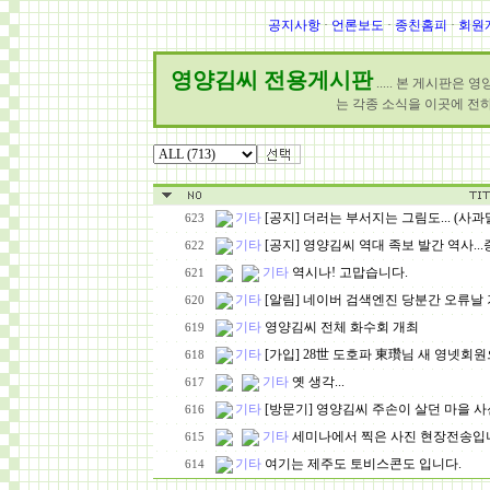
공지사항
·
언론보도
·
종친홈피
·
회원
영양김씨 전용게시판
..... 본 게시판은
는 각종 소식을 이곳에 전
기타
[공지] 더러는 부서지는 그림도... (사과
623
기타
[공지] 영양김씨 역대 족보 발간 역사..
622
기타
역시나! 고맙습니다.
621
기타
[알림] 네이버 검색엔진 당분간 오류날 
620
기타
영양김씨 전체 화수회 개최
619
기타
[가입] 28世 도호파 東瓚님 새 영넷회
618
기타
옛 생각...
617
기타
[방문기] 영양김씨 주손이 살던 마을 
616
기타
세미나에서 찍은 사진 현장전송입
615
기타
여기는 제주도 토비스콘도 입니다.
614