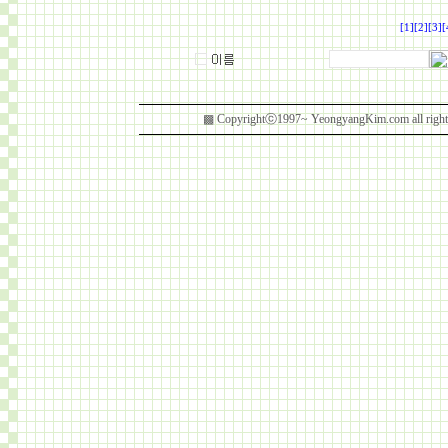
[1]
[2]
[3]
[
▩ Copyrightⓒ1997~ YeongyangKim.com al