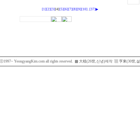
..
[1]
[2]
[3]
[4]
[5]
[6]
[7]
[8]
[9]
[10]
[37]
▶
htⓒ1997~ YeongyangKim.com all rights reserved. ▩ 大植(26世,신녕)제작 ▩ 亨東(3