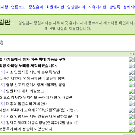
지사항
·
언론보도
·
종친홈피
·
회원게시판
·
영상갤러리
·
자유게시판
·
방명록
·
성씨사
림판
....... 영양김씨 종친께서는 자주 이곳 홈페이지에 들르셔서 새소식을 확인하
요. 뿌리사랑의 지름길입니다.
별 가계도에서 한자 이름 확대 기능을 구현
의공 아리랑 노래를 제작하였습니다.
지]
시조 안렴사공 제단비 봉수록 발간
023 춘계시향제, 영의공제단비 고유제 봉행
지]
영양 선조위 춘계시향제 4월29일 봉행
지]
임원회의 개최 의결보고
조 묘소의 GPS 위치정보 등재에 대한 안내말씀
지]
대종회 임원회의 개최안내
서정자 104주기 고유제 2023년2월27일(음) 거행
(3)
지]
시조 안렴사공 제단 건립공사 완료하였습니다
지]
김재교 제9대 대종회장님(연곡파) 2일 별세
(2)
보등록기 에러 정상화 되었습니다