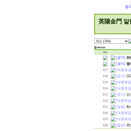
공
英陽金門 알
[공지]
파
[공지]
영
[대종회공
337
[공지]
2
336
[대종회공
335
[대종회공
334
[공지]
선
333
[대종회공
332
[알림]
화
331
[대종회공
330
[대종회공
329
[알림]
족
328