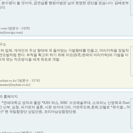
 그 분수령이 될 것이며, 금연살롱 행랑아범은 님의 현명한 판단을 믿습니다. 담배로부
다.
a.com
[방문수 : 1429]
in@nociga.com)
구소
 특허 업체. 개개인의 두상 형태에 꼭 들어맞는 가발형태를 만들고, 머리카락을 정밀작
연모발처럼 짠다. 부착을 확고히 하기 위해 자모(自毛:본래의 머리카락)와 가발을 미
게 엮는 직조방식을 세계 최초로 개발.
yhair.co.kr/
[방문수 : 1574]
master@myhair.co.kr)
의 홈페이지
 *연세대학교 성악과 졸업 *KBS 빅쇼, MBC 수요예술무대..소프라노 신영옥과 Duet
팔려간 신부, 심청, 피가로의 결혼, 시몬 보카네그라, 가면무도회,춘희,오텔로 *뮤지컬ㅡW
 (Tony)* 현 국립합창단 상임단원, 코리아남성합창단원.
ras.hihome.com/
[방문수 : 1402]