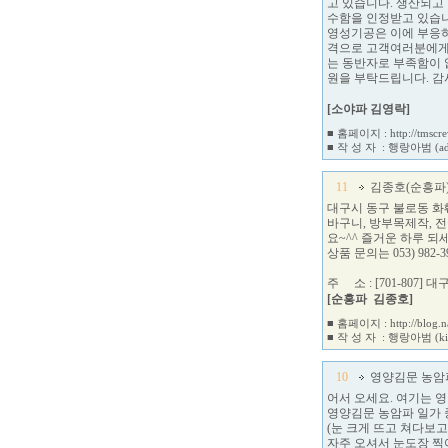
고 있습니다. 생산되고
수함을 인정받고 있습니
영성기공은 이에 부응
격으로 고객여러분에게
는 동반자로 부족함이 
원을 부탁드립니다. 감
[소야파 김영락]
■ 홈페이지 :
http://tmscr
■ 작 성 자 :
행랑아범
(a
11
김종호(순흥파
대구시 동구 불로동 화
바구니, 방부목제작, 
요~^^ 즐거운 하루 되
상품 문의는 053) 982-
주 소 : [701-807]
[순흥파 김종호]
■ 홈페이지 :
http://blog
■ 작 성 자 :
행랑아범
(k
10
영양김문 농암
어서 오세요. 여기는 
영양김문 농암파 일가 
(눈 크게 뜨고 쳐다보
자주 오셔서 눈도장 찍