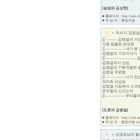
[농암파 김상현]
■ 홈페이지 :
http://cafe
■ 작 성 자 :
행랑아범
9
작사가 '김병걸
▒ ――― 김병걸의 
각종 팜플렛,초대장
▒ ――――― 내가 본
김병걸의 가요이야기
▒ ―――――――― 김
김병걸작사 선집
김병걸이 기획작품한 
김병걸 우편함
▒ ――――― 시가 있
오미희 시낭송
김병걸 시집에서 스크
문우들의 신간소개
▒ ――――― 우리들의
[도호파 김병걸]
■ 홈페이지 :
http://cafe.
■ 작 성 자 :
행랑아범
(a
8
김영표님의 블