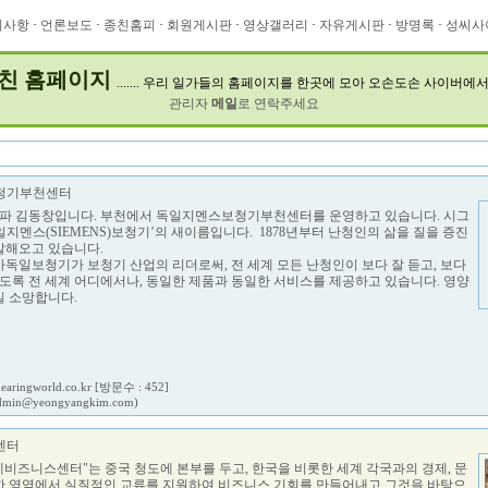
지사항
·
언론보도
·
종친홈피
·
회원게시판
·
영상갤러리
·
자유게시판
·
방명록
·
성씨사
친 홈페이지
....... 우리 일가들의 홈페이지를 한곳에 모아 오손도손 사이버에
관리자
메일
로 연락주세요
청기부천센터
매파 김동창입니다. 부천에서 독일지멘스보청기부천센터를 운영하고 있습니다. 시그
지멘스(SIEMENS)보청기’의 새이름입니다. 1878년부터 난청인의 삶을 질을 증진
발해오고 있습니다.
독일보청기가 보청기 산업의 리더로써, 전 세계 모든 난청인이 보다 잘 듣고, 보다
있도록 전 세계 어디에서나, 동일한 제품과 동일한 서비스를 제공하고 있습니다. 영양
길 소망합니다.
hearingworld.co.kr
[방문수 : 452]
dmin@yeongyangkim.com)
센터
국제비즈니스센터"는 중국 청도에 본부를 두고, 한국을 비롯한 세계 각국과의 경제, 문
다양한 영역에서 실질적인 교류를 지원하여 비즈니스 기회를 만들어내고 그것을 바탕으