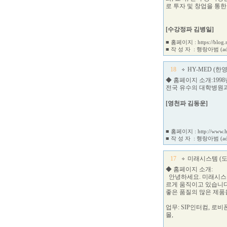
로 투자 및 창업을 통
[수강정파 김병일]
■ 홈페이지 :
https://blog
■ 작 성 자 :
행랑아범
(a
18
HY-MED (한
◆ 홈페이지 소개:199
전국 유수의 대학병원과
[영천파 김동운]
■ 홈페이지 :
http://www.
■ 작 성 자 :
행랑아범
(a
17
미래시스템 (도
◆ 홈페이지 소개:
안녕하세요. 미래시스템
르게 움직이고 있습니다
좋은 품질의 많은 제품
업무: SIP인터컴, 로
몰,