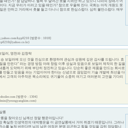
을 때인가? 참 답답하다. 벌써 두 달여간 촛불 시위만 하고 있으니 나라의 장래가 어
이다. 지금 우리가 이러고 있을 때인가? 참으로 우울해 진다. 국회는 아직 개원도 못
 일은 안하고 거리에서 촛불 들고 다니니 참으로 한심스럽다. 심히 불만스럽다. 매우
log.yahoo.com/kyp0210
[방문수 : 1018]
yp0210@yahoo.co.kr)
일러, 영천파 김창락
 효승 보일러에 오신 것을 진심으로 환영하며 관심과 성원에 깊은 감사를 드립니다. 효
질을 만든다” 라는 경영 방침 아래 창립 이후 성실과 믿음으로 보일러 제작의 한 길을
새롭게 도약하기 위해 부단히 정진하고 있습니다. 단순히 좋은 제품을 만드는 회사로
를 만들고 믿음을 파는 기업이어야 한다는 신념으로 끊임없이 기술 개발에 최선을 다
에서 고객의 아주작은 목소리에도 귀기울여 소중히 여기고 여러분의 고언을 기다리
hsboiler.com
[방문수 : 1304]
dmin@yeongyangkim.com)
살롱
연살롱을 찾아오신 님께선 정말 행운아입니다!
장 확실한 인생역전의 대박행운을 이 금연살롱에서 거머 쥐겠기 때문입니다. 그러나
찬스를 놓쳐 버린다면 님의 남은 여정은 분명 피곤하고 힘들 것임을 감히 장담합니