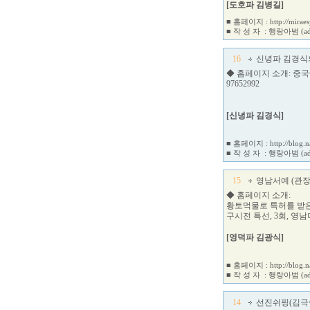
[도호파 김병길]
■ 홈페이지 :
http://mirae
■ 작 성 자 :
행랑아범
(a
16
신녕파 김경식
◆ 홈페이지 소개: 중
97652992
[신녕파 김경식]
■ 홈페이지 :
http://blog
■ 작 성 자 :
행랑아범
(a
15
영남서예 (관장
◆ 홈페이지 소개:
황토먹물로 특허를 받은
구시전 특선, 3회, 영
[영덕파 김광식]
■ 홈페이지 :
http://blog
■ 작 성 자 :
행랑아범
(a
14
선진쉬핑(김극술