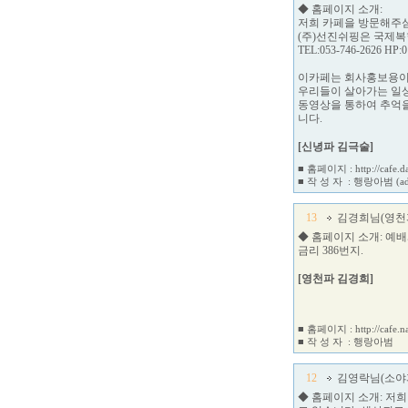
◆ 홈페이지 소개:
저희 카페을 방문해주심
(주)선진쉬핑은 국제
TEL:053-746-2626 HP:0
이카페는 회사홍보용이 
우리들이 살아가는 일
동영상을 통하여 추억
니다.
[신녕파 김극술]
■ 홈페이지 :
http://cafe.
■ 작 성 자 :
행랑아범
(a
13
김경희님(영천
◆ 홈페이지 소개: 예
금리 386번지.
[영천파 김경희]
■ 홈페이지 :
http://cafe.
■ 작 성 자 :
행랑아범
12
김영락님(소야
◆ 홈페이지 소개: 저