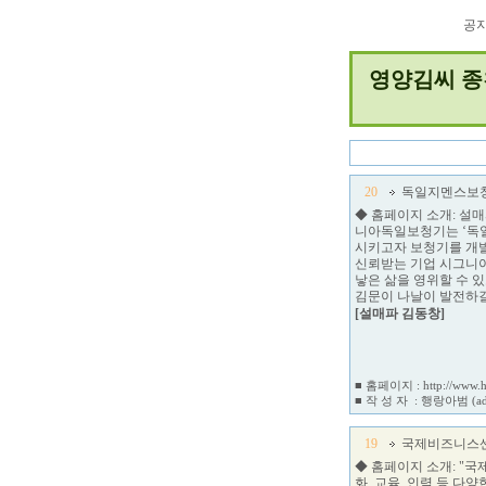
공
영양김씨 종
20
독일지멘스보
◆ 홈페이지 소개: 설
니아독일보청기는 ‘독일
시키고자 보청기를 개
신뢰받는 기업 시그니아
낳은 삶을 영위할 수 
김문이 나날이 발전하
[설매파 김동창]
■ 홈페이지 :
http://www.
■ 작 성 자 :
행랑아범
(a
19
국제비즈니스
◆ 홈페이지 소개: "
화, 교육, 인력 등 