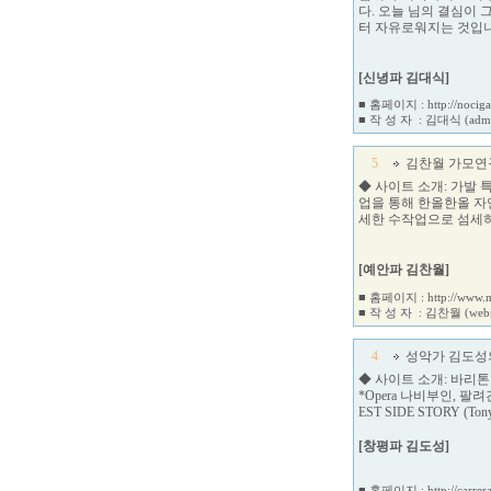
다. 오늘 님의 결심이
터 자유로워지는 것입니
[신녕파 김대식]
■ 홈페이지 :
http://nocig
■ 작 성 자 :
김대식
(adm
5
김찬월 가모연
◆ 사이트 소개: 가발
업을 통해 한올한올 자
세한 수작업으로 섬세하
[예안파 김찬월]
■ 홈페이지 :
http://www.m
■ 작 성 자 :
김찬월
(web
4
성악가 김도성
◆ 사이트 소개: 바리톤
*Opera 나비부인, 
EST SIDE STORY
[창평파 김도성]
■ 홈페이지 :
http://carre