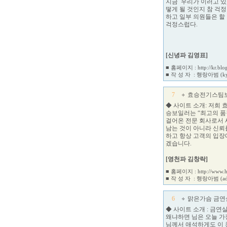
지금 우리가 이러고 있
떻게 될 것인지 참 걱정
하고 일부 의원들은 할
걱정스럽다.
[신녕파 김영표]
■ 홈페이지 :
http://kr.b
■ 작 성 자 :
행랑아범
(k
7
효승전기스팀보
◆ 사이트 소개: 저희
승보일러는 “최고의 품
걸어온 전문 회사로서 
남는 것이 아니라 신뢰
하고 항상 고객의 입장
겠습니다.
[영천파 김창락]
■ 홈페이지 :
http://www.
■ 작 성 자 :
행랑아범
(a
6
맑은가슴 금연
◆ 사이트 소개 : 금
왜냐하면 님은 오늘 가
님께서 애석하게도 이 