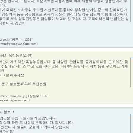
 있는 왼나사, 오른나사, 표준너트는 사용자들에 의해 제품의 수명과 성능면에서 우
다.
하여 축적된 노하우와 우수한 시설투자를 통하여 정확한 납기일 준수와 합리적인가
 양질의 제품을 공급함으로 귀사의 생산성 향상에 일익을 담당하여 함께 성장해가
없도록 저희 임직원일동은 끊임없이 노력해 갈 것입니다. 고객여러분의 변함없는 성
사합니다. 김영락
ew.co.kr
[방문수 : 1231]
dmin@yeongyangkim.com)
)님의 옥정농원(화원)
훼단지에 위치한 옥정농원입니다. 동.서양란, 관엽식물, 공기정화식물, 근조화환, 꽃
전국 꽃배달 서비스 하고 있습니다. 많은 이용부탁드립니다. 저희 농원 구경하고 가세
세요.
3913 로 해주세요.
 대구 동구 불로동 637-10 옥정농원
.naver.com/okjeongfg
[방문수 : 920]
ingkakjh@naver.com)
파 블로그
영양김문 농암파 일가들의 모임입니다.
중 실명 확인 후 사랑방 분양합니다. 감사합니다.
고 있습니다. 얼굴이 낯설어 기억나지 않습니다.
어주세요)