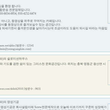
을 환영 합니다.
복합운송 전문업체입니다.
10-6654-6954, 010-4252-6474
아니고, 동영상을 위주로 꾸며지는 카페입니다.
상사를 동영상으로 즐겨보실수 있는 공간입니다.
을 되새기면서 즐겨운인생을 살아가시는데 조금이라도 도움이 되시길 바라는 마음입
daum.net/sjkks
[방문수 : 1254]
dmin@yeongyangkim.com)
파)의 쉴로미션하우스
배와 기도를 겸한 쉼이 있는 그리스천 문화공간입니다. 위치는 충북 영동군 용산면 시
naver.com/shiloh2010
[방문수 : 963]
파)의 영성기공
희 영성기공은 회사설립이래 Screw전문제작으로 오늘에 이르기까지 꾸준히 성장해가