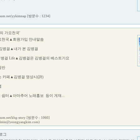
.daum.net/yykimnap
[방문수 : 1234]
의 가요천국'
가요천국▲회원가입 안내말씀
 김병걸▲내가 본 김병걸
병걸 Life▲김병걸은 김병걸의 베스트가요
음반
는 카페▲김병걸 영상시(詩)
랩
 쉼터▲아마추어 노래홍보 등이 게재...
daum.net/kbg-story
[방문수 : 1060]
dmin@yeongyangkim.com)
로그