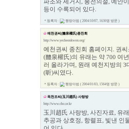
파조와 세거지, 봉전의절, 예안이
등이 수록되어 있다.
＊등록자 :
행랑아범
( 2004/10/07, 1636명 방문 )
예천권씨(醴泉權氏)종친회
http://www.yecheonkwon.org/
예천권씨 종친회 홈페이지. 권씨
(醴泉權氏)의 유래는 약 700 여
러 올라가며, 원래 예천지방의 3
(昕)씨였다.
＊등록자 :
행랑아범
( 2004/01/03, 1564명 방문 )
옥천조씨(玉川趙氏) 사랑방
http://www.cho.or.kr
玉川趙氏 사랑방, 사진자료, 유래,
추공과 상호정, 항렬표, 빛낸 인
어 있다.