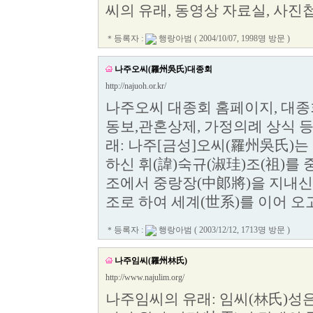
씨의 유래, 동영상 자료실, 사진
＊등록자 :
행랑아범
( 2004/10/07, 1998명 방문 )
나주오씨(羅州吳氏)대종회
http://najuoh.or.kr/
나주오씨 대종회 홈페이지, 대종회
동보,관혼상제, 가정의례 상식 등
래: 나주[금성]오씨(羅州吳氏)는
하신 휘(諱)숙규(淑珪)조(祖)를 
조에서 중랑장(中郞將)을 지내신 휘
조로 하여 세계(世系)를 이어 오
＊등록자 :
행랑아범
( 2003/12/12, 1713명 방문 )
나주임씨(羅州林氏)
http://www.najulim.org/
나주임씨의 유래: 임씨(林氏)성은