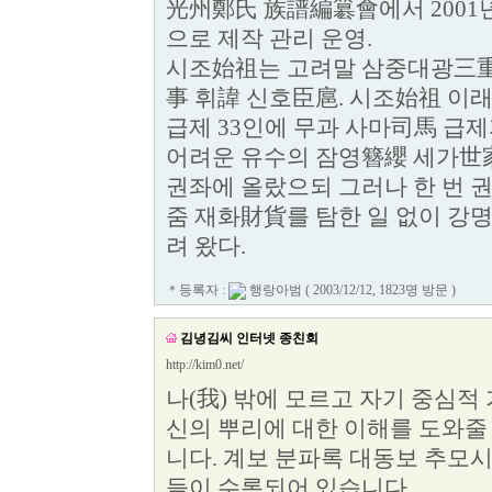
光州鄭氏 族譜編簒會에서 2001
으로 제작 관리 운영.
시조始祖는 고려말 삼중대광三
事 휘諱 신호臣扈. 시조始祖 이래
급제 33인에 무과 사마司馬 급제
어려운 유수의 잠영簪纓 세가世
권좌에 올랐으되 그러나 한 번 권
줌 재화財貨를 탐한 일 없이 강
려 왔다.
＊등록자 :
행랑아범
( 2003/12/12, 1823명 방문 )
김녕김씨 인터넷 종친회
http://kim0.net/
나(我) 밖에 모르고 자기 중심적
신의 뿌리에 대한 이해를 도와줄
니다. 계보 분파록 대동보 추모시
들이 수록되어 있습니다.