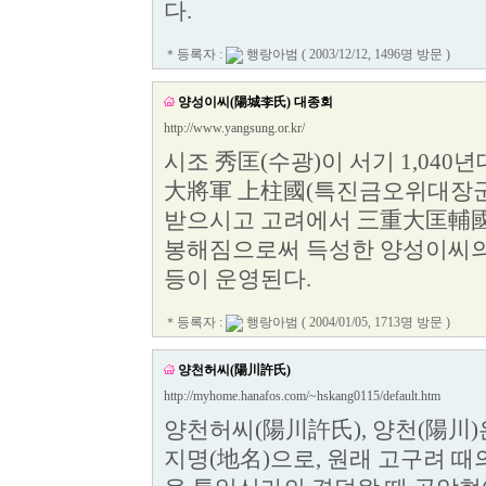
다.
＊등록자 :
행랑아범
( 2003/12/12, 1496명 방문 )
양성이씨(陽城李氏) 대종회
http://www.yangsung.or.kr/
시조 秀匡(수광)이 서기 1,04
大將軍 上柱國(특진금오위대장군
받으시고 고려에서 三重大匡輔國
봉해짐으로써 득성한 양성이씨의 소
등이 운영된다.
＊등록자 :
행랑아범
( 2004/01/05, 1713명 방문 )
양천허씨(陽川許氏)
http://myhome.hanafos.com/~hskang0115/default.htm
양천허씨(陽川許氏), 양천(陽川)
지명(地名)으로, 원래 고구려 