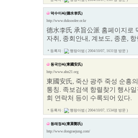
덕수이씨(德水李氏)
http://www.duksoolee.or.kr
德水李氏 承旨公派 홈페이지로 덕
자취, 종회안내, 계보도, 종훈, 
＊등록자 :
행랑아범
( 2004/10/07, 1631명 방문 )
동국안씨(東國安氏)
http://www.ahn21.org
東國安氏, 죽산 광주 죽성 순흥
통칭. 족보검색 항렬찾기 행사
회 연락처 등이 수록되어 있다.
＊등록자 :
행랑아범
( 2004/10/07, 1534명 방문 )
동래정씨(東萊鄭氏)
http://www.dongraejung.com/