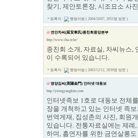
찾기, 제안토론장, 시조묘소 사
＊등록자 :
행랑아범
( 2004/10/07, 2051명 방문 )
연안차씨(延安車氏)종친회중앙본부
http://www.cha.or.kr/
종친회 소개, 자료실, 차씨뉴스,
이 수록되어 있습니다.
＊등록자 :
행랑아범
( 2003/12/12, 2839명 방문 )
영양김씨(英陽金門) 인터넷 대동보
http://yeongyangkim.com
인터넷족보 1호로 대동보 전체를 O
장을 개척하고 있는 인터넷 족보의
번역게재, 집성촌의 사진, 회원
있습니다. 전통자료실에는 제례,
하며, 흡연자를 위한 금연살롱도