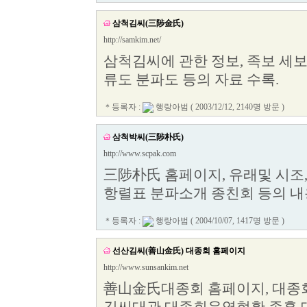
삼척김씨(三陟金氏)
http://samkim.net/
삼척김씨에 관한 정보, 족보 세보
류도 분파도 등의 자료 수록.
＊등록자 :
행랑아범
( 2003/12/12, 2140명 방문 )
삼척박씨(三陟朴氏)
http://www.scpak.com
三陟朴氏 홈페이지, 유래및 시조
항렬표 분파소개 종친회 등의 내
＊등록자 :
행랑아범
( 2004/10/07, 1417명 방문 )
선산김씨(善山金氏) 대종회 홈페이지
http://www.sunsankim.net
善山金氏대종회 홈페이지, 대종