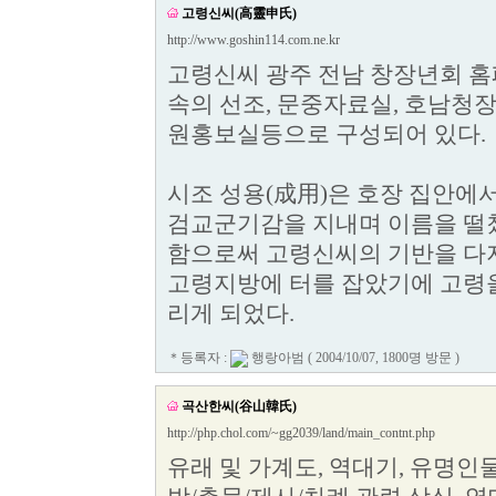
고령신씨(高靈申氏)
http://www.goshin114.com.ne.kr
고령신씨 광주 전남 창장년회 홈페
속의 선조, 문중자료실, 호남청장
원홍보실등으로 구성되어 있다.
시조 성용(成用)은 호장 집안에
검교군기감을 지내며 이름을 떨쳤
함으로써 고령신씨의 기반을 다지
고령지방에 터를 잡았기에 고령을
리게 되었다.
＊등록자 :
행랑아범
( 2004/10/07, 1800명 방문 )
곡산한씨(谷山韓氏)
http://php.chol.com/~gg2039/land/main_contnt.php
유래 및 가계도, 역대기, 유명인물