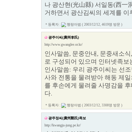
나 광산현(光山縣) 서일동(西一洞
거하면서 광산김씨의 세계를 이
＊등록자 :
행랑아범
( 2003/12/12, 4619명 방문 )
광주이씨(廣州李氏)
http://www.gwanglee.or.kr/
인사말씀, 문중안내, 문중새소식,
로 구성되어 있으며 인터넷족보는
인사말씀: 우리 광주이씨는 선조
사와 전통을 물려받아 해동 제일
를 후손에게 물려줄 사명감을 후
다.
＊등록자 :
행랑아범
( 2003/12/12, 3308명 방문 )
광주정씨(廣州鄭氏)족보
http://kwangju-jung.pe.kr/