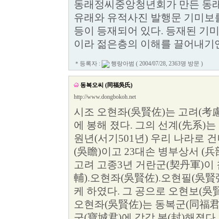
동래정씨중앙청년회가 만든 동
유래와 유적사진 발행문 기미보
등이 등재되어 있다. 등재된 기미
이라 젊은층의 이해를 끌어내기
＊등록자 :
행랑아범
( 2004/07/28, 2363명 방문 )
동복오씨 (同福吳氏)
http://www.dongbokoh.net
시조 오현좌(吳賢佐)는 고려(考慮
에 봉해 졌다. 그의 선계(先系)
원년(서기501년) 우리 나라로 
(吳瞻)이고 23대손 병부상서 (
고려 고종3년 거란군(契丹軍)이
輔).오현좌(吳賢佐).오현필(吳賢
케 하였다. 그 공으로 오현보(吳
오현좌(吳賢佐)는 동복군(同福君
군(寶城君)에 각각 봉(封)해졌다