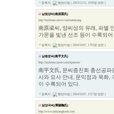
＊등록자 :
행랑아범
( 2003/12/12, 1936명 방문 )
남원양씨(南原梁氏)
http://myhome.naver.com/namiyang
南原梁씨, 양씨성의 유래, 파별 
가문을 빛낸 선조 등이 수록되어 
＊등록자 :
행랑아범
( 2004/10/07, 1793명 방문 )
남평문씨(南平文氏)
http://myhome.naver.com/npmoon/
南平文氏, 문씨종친회 충선공파종
사와 묘사 안내, 문익점과 목화, 
이 수록되어 있다.
＊등록자 :
행랑아범
( 2004/10/07, 1517명 방문 )
담양국씨(潭陽鞠氏)
http://www.tamyangkook.com