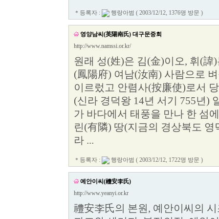
＊등록자 :
행랑아범
( 2003/12/12, 1376명 방문 )
영양남씨(英陽南氏) 대구문중회
http://www.namssi.or.kr/
원래 성(姓)은 김(金)이오, 휘(諱
(鳳陽府) 여남(汝南) 사람으로
이르렀고 안렴사(按廉使)로서 당(
(신라 경덕왕 14년 서기 755년
가 바다에서 태풍을 만나 한 섬에
린(有隣) 땅(지금의 경상북도 영
라 ...
＊등록자 :
행랑아범
( 2003/12/12, 1722명 방문 )
예안이씨(禮安李氏)
http://www.yeanyi.or.kr
禮安李氏의 본원, 예안이씨의 시조