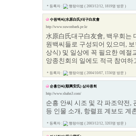
＊등록자 :
행랑아범
( 2003/12/12, 1819명 방문 )
수원백씨(水原白氏)대구白友會
http://www.suwonbaek.pe.kr
水原白氏대구白友會, 백우회는 
원백씨들로 구성되어 있으며, 보
상식) 및 일상에 꼭 필요한 예절
앙종친회의 일에도 적극 참여하고
＊등록자 :
행랑아범
( 2004/10/07, 1556명 방문 )
순흥안씨(順興安氏) 삼파종회
http://www.shahn3.com/
순흥 안씨 시조 및 각 파조약전,
등 인물 소개, 항렬표 계보도 계
＊등록자 :
행랑아범
( 2003/12/12, 3203명 방문 )