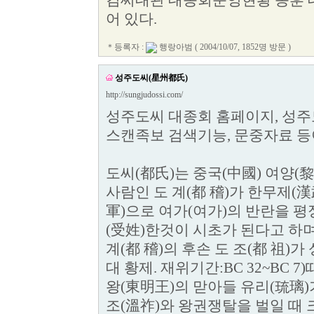
김씨대관 대종회운영현황 종훈 
어 있다.
＊등록자 :
행랑아범
( 2004/10/07, 1852명 방문 )
성주도씨(星州都氏)
http://sungjudossi.com/
성주도씨 대종회 홈페이지, 성주도
스캔족보 검색기능, 문중자료 등
도씨(都氏)는 중국(中國) 여양(
사람인 도 계(都 稽)가 한무제(
軍)으로 여가(여가)의 반란을 평
(受姓)한것이 시초가 된다고 하며
계(都 稽)의 후손 도 조(都 祖)가
대 황제. 재위기간:BC 32~BC 
왕(東明王)의 맏아들 유리(琉璃)
조(溫祚)와 왕권쟁탈을 벌일 때