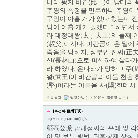
나라 왕자 비간(比干)이 당대의 
주왕의 폭정을 만류하니 주왕이
구멍이 아홉 개가 있다 했는데 
멍이 아홉 개가 있겠다." 하면서
라 태정대왕(太丁大王)의 둘째 
(叔父)이시다. 비간공이 은 말에
죽음을 당하자, 정부인 진씨(正夫
산(長林山)으로 피신하여 살다가
라 하였다. 은나라가 망하고 주(
왕(武王)이 비간공의 아들 천을 
(堅)이라는 이름을 사(賜)한데서
＊등록자 :
행랑아범
( 2004/10/07, 4041명 방문 )
나주정씨(羅州丁氏)
http://home.paran.com/jhg2/
顧菴公派 압해정씨의 유래 및 각파
어 및 보는 방법, 관혼상제 상식,