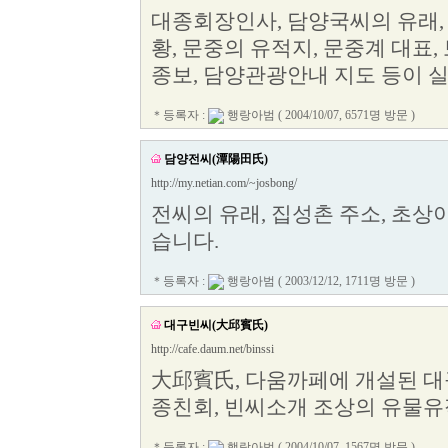
대종회장인사, 담양국씨의 유래,
황, 문중의 유적지, 문중계 대표,
종보, 담양관광안내 지도 등이 
＊등록자 :
행랑아범
( 2004/10/07, 6571명 방문 )
담양전씨(潭陽田氏)
http://my.netian.com/~josbong/
전씨의 유래, 집성촌 주소, 초상
습니다.
＊등록자 :
행랑아범
( 2003/12/12, 1711명 방문 )
대구빈씨(大邱賓氏)
http://cafe.daum.net/binssi
大邱賓氏, 다움까페에 개설된 대
종친회, 빈씨소개 조상의 유물유
＊등록자 :
행랑아범
( 2004/10/07, 1567명 방문 )