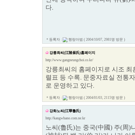
다.
＊등록자 :
행랑아범
( 2004/10/07, 2981명 방문 )
강릉최씨(江陵崔氏)홈페이지
http://www.gangneungchoi.co.kr/
강릉최씨의 홈페이지로 시조 최흔봉
렬표 등 수록. 문중자료실 전통
로 운영하고 있다.
＊등록자 :
행랑아범
( 2004/01/03, 2115명 방문 )
강화노씨(江華魯氏)
http://kangwhano.com.ne.kr
노씨(魯氏)는 중국(中國) 주(周)