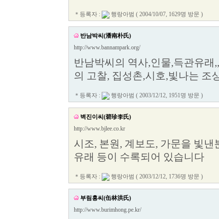
＊등록자 :
행랑아범
( 2004/10/07, 1629명 방문 )
반남박씨(潘南朴氏)
http://www.bannampark.org/
반남박씨의 역사,인물,득관유래,,
의 고찰, 집성촌,시호,빛나는 조상
＊등록자 :
행랑아범
( 2003/12/12, 1951명 방문 )
벽진이씨(碧珍李氏)
http://www.bjlee.co.kr
시조, 본원, 계보도, 가문을 빛낸
유래 등이 수록되어 있습니다
＊등록자 :
행랑아범
( 2003/12/12, 1736명 방문 )
부림홍씨(缶林洪氏)
http://www.burimhong.pe.kr/