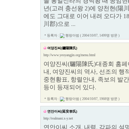
을 통일신라의 경덕왕 때 공암현(
년(고려 충선왕 2)에 양천현(
에도 그대로 이어 내려 오다가 18
川郡)으로 ...
＊등록자 :
행랑아범
( 2004/10/07, 1499명 방문 )
여양진씨(驪陽陳氏)
http://www.yeoyangjin.org/menu.html
여양진씨(驪陽陳氏)대종회 홈페이
내, 여양진씨의 역사, 선조의 행적,
중현황표, 항렬안내, 족보의 발간
등이 등재되어 있다.
＊등록자 :
행랑아범
( 2004/10/07, 1968명 방문 )
연안이씨(延安李氏)
http://realmani.x-y.net
연안이씨 소개, 내력, 각파의 설명