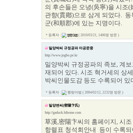
의 후손들은 오녕(吳寧)을 시조(
관향(貫鄕)으로 삼게 되었다. 동
군(和順郡)에 있는 지명이다.
＊등록자 :
( 2010/03/21, 1406명 방문 )
밀양박씨 규정공파 마공문중
http://www.jogbo.pe.kr
밀양박씨 규정공파의 족보, 계보
재되어 있다. 시조 혁거세의 상
박씨인물도감 등도 수록되어 있다
＊등록자 :
행랑아범
( 2004/02/12, 2232명 방문 )
밀양변씨(密陽卞氏)
http://gaduck.hihome.com
草溪,密陽卞씨의 홈페이지, 시조 :
항렬표 청석회안내 등이 수록되어