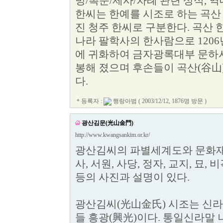
방/촉문/제사/차례 관련 상식, 역
한씨는 한예를 시조로 하는 곡산
진 청주 한씨로 구분한다. 곡산 
나라 팔학사의 한사람으로 1206
에 귀화하여 금자광록대부 문
봉해 졌으며 후손들이 곡산(谷山
다.
＊등록자 :
행랑아범
( 2003/12/12, 1876명 방문 )
광산김문(光山金門)
http://www.kwangsankim.or.kr/
광산김씨의 파별세계도와 문화재
사, 서원, 사당, 정자, 교지, 묘,
등의 사진과 설명이 있다.
광산김씨(光山金氏) 시조는 신라(
들 흥광(興光)이다. 통일신라말