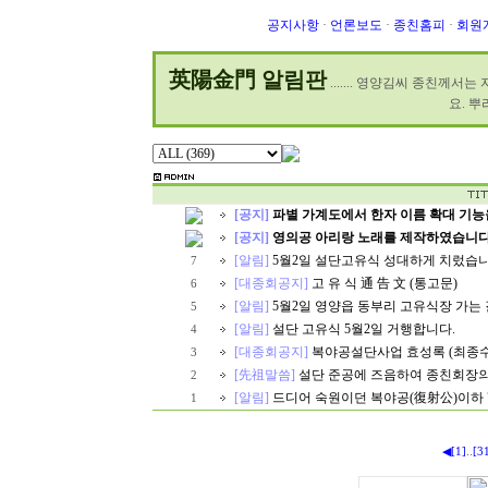
공지사항
·
언론보도
·
종친홈피
·
회원
英陽金門 알림판
....... 영양김씨 종친께
요. 
[공지]
파별 가계도에서 한자 이름 확대 기능
[공지]
영의공 아리랑 노래를 제작하였습니다
[알림]
5월2일 설단고유식 성대하게 치렀습니
7
[대종회공지]
고 유 식 通 告 文 (통고문)
6
[알림]
5월2일 영양읍 동부리 고유식장 가는 
5
[알림]
설단 고유식 5월2일 거행합니다.
4
[대종회공지]
복야공설단사업 효성록 (최종수정본
3
[先祖말씀]
설단 준공에 즈음하여 종친회장
2
[알림]
드디어 숙원이던 복야공(復射公)이하 
1
..
◀
[1]
[3