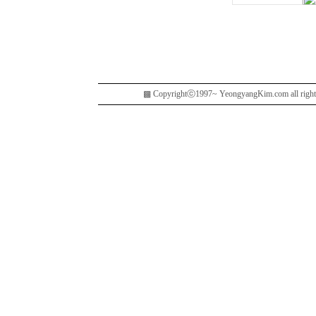
▩ Copyrightⓒ1997~ YeongyangKim.com al