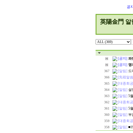
공
英陽金門 알
[공지]
파
[공지]
영
[알림]
드
367
[先祖말씀
366
[대종회공
365
[알림]
설
364
[알림]
5
363
[대종회공
362
[알림]
5
361
[알림]
부
360
[대종회공
359
[알림]
■
358