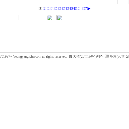
..
[1]
[2]
[3]
[4]
[5]
[6]
[7]
[8]
[9]
[10]
[37]
▶
htⓒ1997~ YeongyangKim.com all rights reserved. ▩ 大植(26世,신녕)제작 ▩ 亨東(3