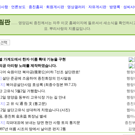
지사항
·
언론보도
·
종친홈피
·
회원게시판
·
영상갤러리
·
자유게시판
·
방명록
·
성씨사
림판
....... 영양김씨 종친께서는 자주 이곳 홈페이지에 들르셔서 새소식을 확인하
요. 뿌리사랑의 지름길입니다.
별 가계도에서 한자 이름 확대 기능을 구현
의공 아리랑 노래를 제작하였습니다.
디어 숙원이던 복야공(復射公)이하 7선조 설단완료!
행랑
]
설단 준공에 즈음하여 종친회장의 인사말씀
행랑
지]
복야공설단사업 효성록 (최종수정본 99.7.23)
행랑
단 고유식 5월2일 거행합니다.
행랑
월2일 영양읍 동부리 고유식장 가는 길 안내
행랑
지]
고 유 식 通 告 文 (통고문)
종친
월2일 설단고유식 성대하게 치렀습니다.(사진)
웹마
음, 종친회 金永益 회장님 별세
웹마
지]
각파대표에 보내는 당면 현안 사항 토의 통지문
종친
1997년 여름 시조의 땅에서 날아온 편지 2통
김