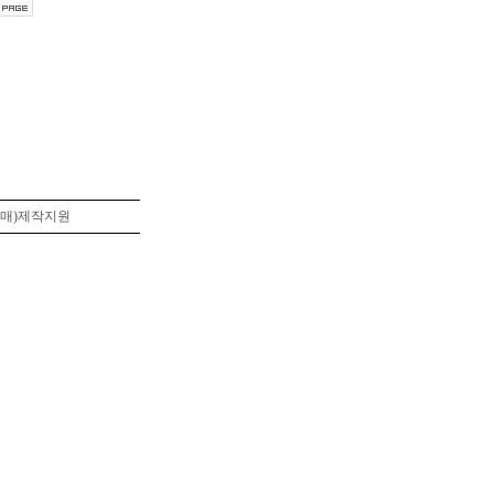
0世,설매)제작지원